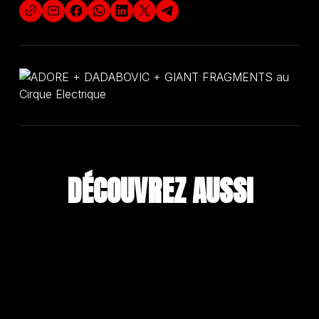
DÉCOUVREZ A
U
S
S
I
SPECTACLE MUSICAL
DÉCOUVRIR
LES
28
ET
29
AOÛT
2026