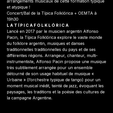
arrangements musicaux de cette formation typique
et atypique !
Concert/Bal de la Típica Folklórica + OEMTA à
19h30
L A T Í P I C A F O L K L Ó R I C A
Lancé en 2017 par le musicien argentin Alfonso
Pacin, la Típica Folklórica explore le vaste monde
du folklore argentin, musiques et danses
traditionnelles traditionnelles du pays et de ses
différentes régions. Arrangeur, chanteur, multi-
instrumentiste, Alfonso Pacin propose une musique
très subtilement arrangée pour un ensemble
détourné de son usage habituel de musique «
Urbaine » (l’orchestre typique de tango) pour un
moment musical inédit, teinté de jazz, évoquant les
paysages, les traditions et la poésie des cultures de
la campagne Argentine.