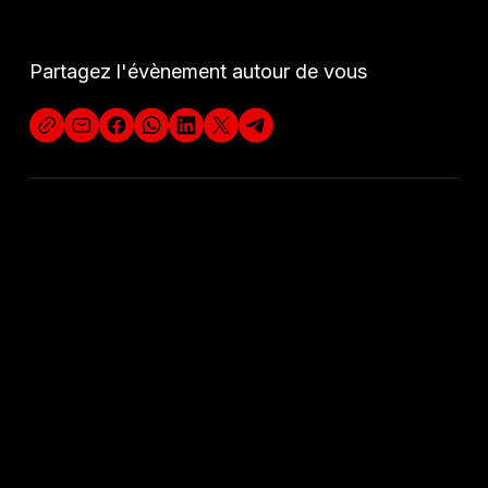
Alfonso Pacin, direction musicale, arrangements,
guitare, percussion et chant
Marie-Anne Faupin, bandonéon, flûte
Partagez l'évènement autour de vous
Alexandre Peigné, bandonéon
Anne Mazeau, piano
Weronika Rychlik, Elsa Sissia, Caroline Pearsall,
Inocente Carreño, Guillaume Antonini, violons
Romain Lecuyer ou Santiago Quagliariello,
contrebasse
DÉCOUVREZ A
U
S
S
I