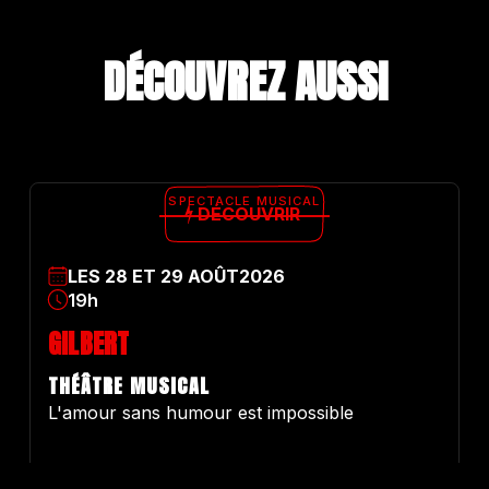
DÉCOUVREZ A
U
S
S
I
SPECTACLE MUSICAL
DÉCOUVRIR
LES
28
ET
29
AOÛT
2026
19h
GILBERT
THÉÂTRE MUSICAL
L'amour sans humour est impossible