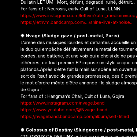
Du latin LÊTUM : Mort, défunt, dégradé, ruiné, détruit. .
For fans of : Neurosis, early-Cult of Luna, LLNN
https://www.instagram.com/lethvm?utm_medium=copy
https://lethvm.bandcamp.com/…/shine-live-at-noise…
✹ Nvage (Sludge gaze / post-metal, Paris)
L’arène des musiques lourdes et défiantes accueille un
le duo qui empêche définitivement le metal de tourner 
cordes, une batterie, et une voix qui a choisi de ne pas
éthérées, ce tout premier EP impose un style unique en 
plafonds.Après s’être fait la main sur scène en ouvert
sort de l’œuf avec de grandes promesses, ces 6 premier
le mot d’ordre mérite d’être annoncé : le sludge atmos
de Gojira !
For fans of : Hangman’s Chair, Cult of Luna, Gojira
https://www.instagram.com/nvage.band
https://www.youtube.com/@Nvage-band
https://nvageband.bandcamp.com/album/self-titled
✹ Colossus of Destiny (Sludgecore / post-metal, 
COLOSSUS OF DESTINY est né en région parisienne en 