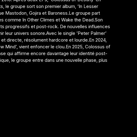
ts, le groupe sort son premier album, ‘In Lesser
 que Mastodon, Gojira et Baroness.Le groupe part
pes comme In Other Climes et Wake the Dead.Son
ents progressifs et post-rock. De nouvelles influences
r leur univers sonore.Avec le single ’Peter Palmer’
t directe, résolument hardcore et lourde.En 2024,
ow Mind’, vient enfoncer le clou.En 2025, Colossus of
nse qui affirme encore davantage leur identité post-
ue, le groupe entre dans une nouvelle phase, plus