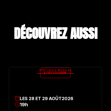
DÉCOUVREZ A
U
S
S
I
SPECTACLE MUSICAL
DÉCOUVRIR
LES
28
ET
29
AOÛT
2026
19h