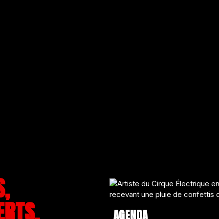
S,
ERTS,
AGENDA