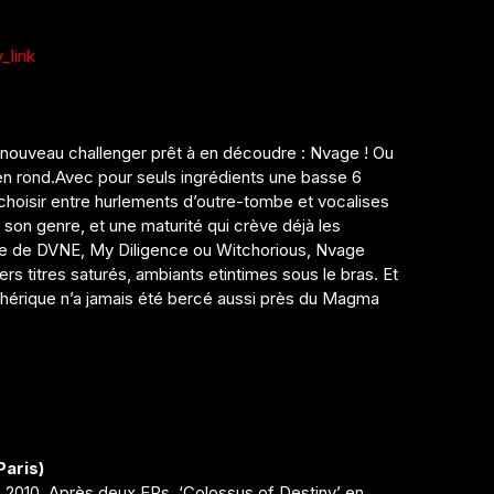
_link
 nouveau challenger prêt à en découdre : Nvage ! Ou
en rond.Avec pour seuls ingrédients une basse 6
 choisir entre hurlements d’outre-tombe et vocalises
son genre, et une maturité qui crève déjà les
ure de DVNE, My Diligence ou Witchorious, Nvage
s titres saturés, ambiants etintimes sous le bras. Et
phérique n’a jamais été bercé aussi près du Magma
Paris)
2010. Après deux EPs, ‘Colossus of Destiny’ en