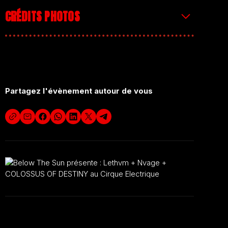
10€ – disponible en prévente ou sur place,
CRÉDITS PHOTOS
⚠️en cash ou PayPal !!⚠️
Artwork par Léo Girard
Partagez l'évènement autour de vous