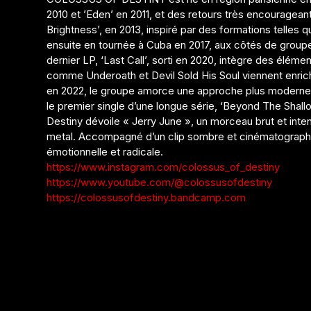
2010 et ’Eden’ en 2011, et des retours très encouragean
Brightness’, en 2013, inspiré par des formations telles
ensuite en tournée à Cuba en 2017, aux côtés de grou
dernier LP, ‘Last Call’, sorti en 2020, intègre des élém
comme Underoath et Devil Sold His Soul viennent enrichi
en 2022, le groupe amorce une approche plus moderne e
le premier single d’une longue série, ‘Beyond The Shall
Destiny dévoile « Jerry June », un morceau brut et inte
metal. Accompagné d’un clip sombre et cinématographiq
émotionnelle et radicale.
https://www.instagram.com/colossus_of_destiny
https://www.youtube.com/@colossusofdestiny
https://colossusofdestiny.bandcamp.com