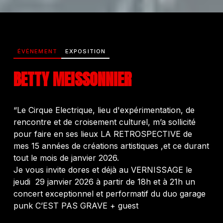
ÉVÉNEMENT
EXPOSITION
BETTY MEISSONNIER
“Le Cirque Electrique, lieu d'expérimentation, de
rencontre et de croisement culturel, m’a sollicité
pour faire en ses lieux LA RETROSPECTIVE de
mes 15 années de créations artistiques ,et ce durant
tout le mois de janvier 2026.
Je vous invite dores et déjà au VERNISSAGE le
jeudi 29 janvier 2026 à partir de 18h et à 21h un
concert exceptionnel et performatif du duo garage
punk C’EST PAS GRAVE + guest