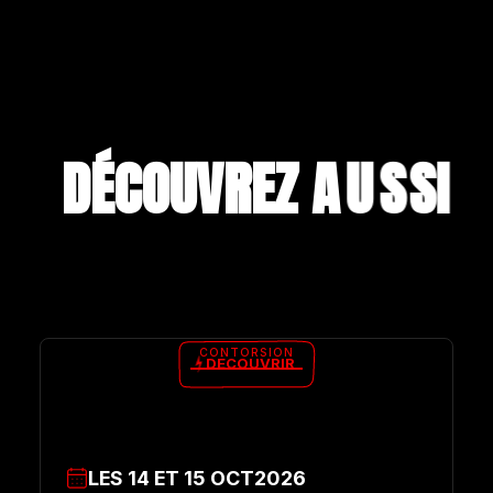
DÉCOUVREZ A
U
S
S
I
CONTORSION
DÉCOUVRIR
LES
14
ET
15
OCT
2026