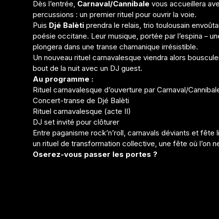
Dès l’entrée,
Carnaval/Cannibale
vous accueillera ave
percussions : un premier rituel pour ouvrir la voie.
Puis
Djé Balèti
prendra le relais, trio toulousain envoû
poésie occitane. Leur musique, portée par l’espina – un
plongera dans une transe chamanique irrésistible.
Un nouveau rituel carnavalesque viendra alors bousculer
bout de la nuit avec un DJ guest.
Au programme :
Rituel carnavalesque d’ouverture par Carnaval/Cannibal
Concert-transe de Djé Balèti
Rituel carnavalesque (acte II)
DJ set invité pour clôturer
Entre paganisme rock’n’roll, carnavals déviants et fête li
un rituel de transformation collective, une fête où l’on n
Oserez-vous passer les portes ?