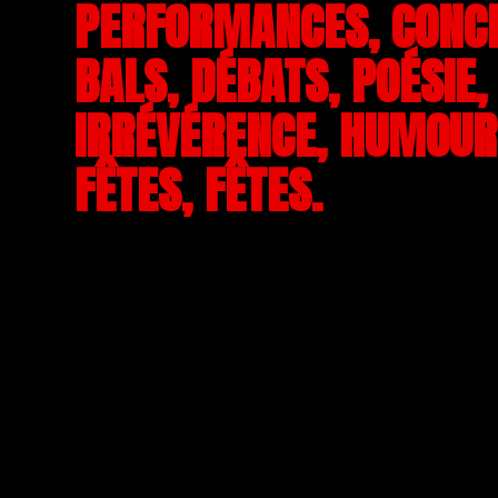
PERFORMANCES, CONC
BALS, DÉBATS, POÉSIE,
IRRÉVÉRENCE, HUMOUR,
FÊTES, FÊTES.