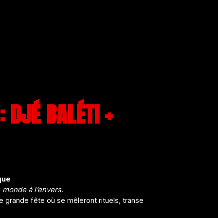
 DJÉ BALÉTI +
que
u
monde à l’envers
.
 grande fête où se mêleront rituels, transe