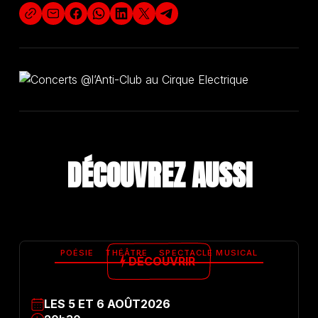
DÉCOUVREZ A
U
S
S
I
POÉSIE
THÉÂTRE
SPECTACLE MUSICAL
DÉCOUVRIR
LES
5
ET
6
AOÛT
2026