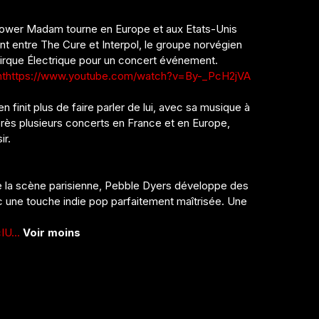
lower Madam tourne en Europe et aux Etats-Unis
ent entre The Cure et Interpol, le groupe norvégien
Cirque Électrique pour un concert événement.
ht
https://www.youtube.com/watch?v=By-_PcH2jVA
 finit plus de faire parler de lui, avec sa musique à
Après plusieurs concerts en France et en Europe,
ir.
e la scène parisienne, Pebble Dyers développe des
 une touche indie pop parfaitement maîtrisée. Une
U...
Voir moins