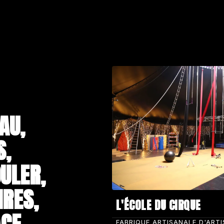
AU,
S,
ULER,
IRES,
L'ÉCOLE DU CIRQUE
CE.
FABRIQUE ARTISANALE D'ART