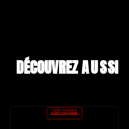
DÉCOUVREZ A
U
S
S
I
CONTORSION
DÉCOUVRIR