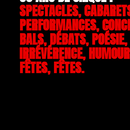
SPECTACLES, CABARET
PERFORMANCES, CONC
BALS, DÉBATS, POÉSIE,
IRRÉVÉRENCE, HUMOUR,
FÊTES, FÊTES.