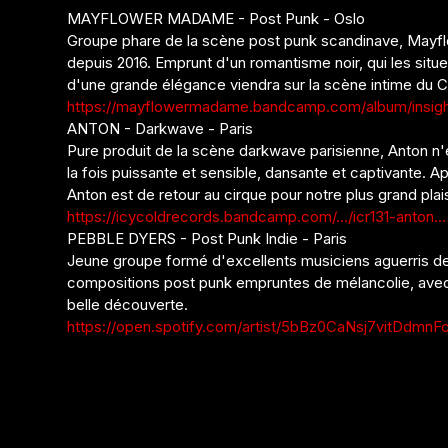
MAYFLOWER MADAME - Post Punk - Oslo
Groupe phare de la scène post punk scandinave, Mayf
depuis 2016. Emprunt d'un romantisme noir, qui les situ
d'une grande élégance viendra sur la scène intime du 
https://mayflowermadame.bandcamp.com/album/insig
ANTON - Darkwave - Paris
Pure produit de la scène darkwave parisienne, Anton n'en
la fois puissante et sensible, dansante et captivante. 
Anton est de retour au cirque pour notre plus grand plais
https://icycoldrecords.bandcamp.com/.../icr131-anton...
PEBBLE DYERS - Post Punk Indie - Paris
Jeune groupe formé d'excellents musiciens aguerris d
compositions post punk empruntes de mélancolie, avec
belle découverte.
https://open.spotify.com/artist/5bBz0CaNsj7vitDdmnFcI