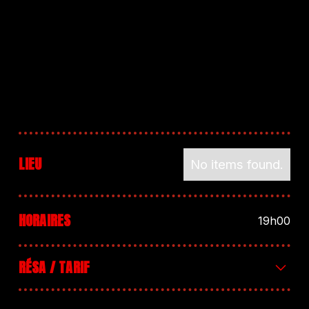
LIEU
No items found.
HORAIRES
19h00
RÉSA / TARIF
PRÉVENTES : 8€ (très bientôt)SUR PLACE : 10€+