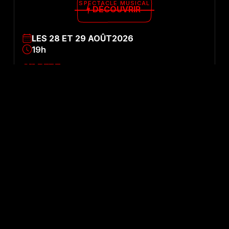
SPECTACLE MUSICAL
DÉCOUVRIR
LES
28
ET
29
AOÛT
2026
19h
GILBERT
THÉÂTRE MUSICAL
L'amour sans humour est impossible
CONTORSION
DÉCOUVRIR
LES
14
ET
15
OCT
2026
20h30