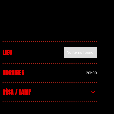
LIEU
No items found.
HORAIRES
20h00
RÉSA / TARIF
Entrée : 10€ | + d’infos