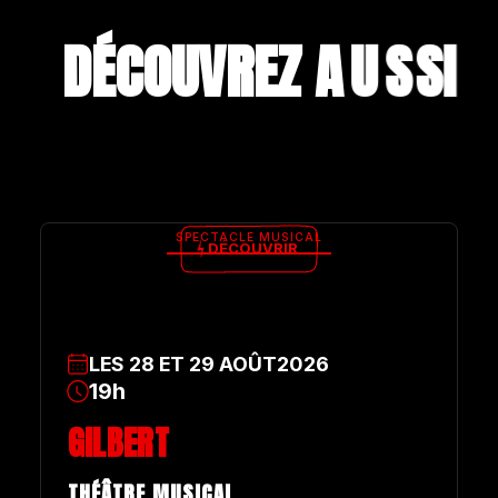
DÉCOUVREZ A
U
S
S
I
SPECTACLE MUSICAL
DÉCOUVRIR
LES
28
ET
29
AOÛT
2026
19h
GILBERT
THÉÂTRE MUSICAL