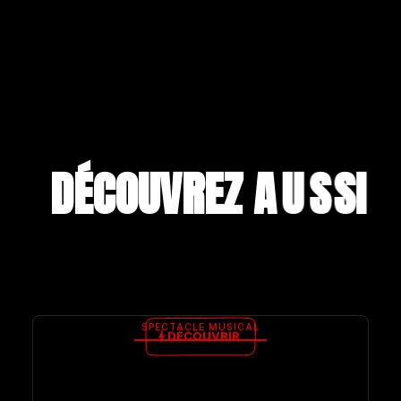
DÉCOUVREZ A
U
S
S
I
SPECTACLE MUSICAL
DÉCOUVRIR