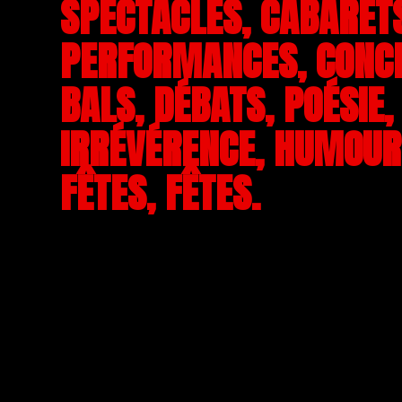
SPECTACLES, CABARET
PERFORMANCES, CONC
BALS, DÉBATS, POÉSIE,
IRRÉVÉRENCE, HUMOUR,
FÊTES, FÊTES.