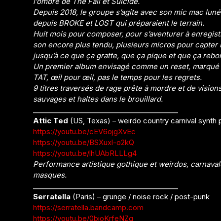
l’ombre de The Fall et Suicide.
Depuis 2018, le groupe s’agite avec son mic mac luné
depuis BROKE et LOST qui préparaient le terrain.
Huit mois pour composer, pour s’aventurer à enregis
son encore plus tendu, plusieurs micros pour capter 
jusqu’à ce que ça gratte, que ça pique et que ça rebo
Un premier album envisagé comme un reset, marqué pa
TAT, œil pour œil, pas le temps pour les regrets.
9 titres traversés de rage prête à mordre et de vision
sauvages et haltes dans le brouillard.
__________________________________________
Attic Ted
(US, Texas) – weirdo country carnival synth
https://youtu.be/cEV6ojgXvEc
https://youtu.be/BSXuxl-o2kQ
https://youtu.be/lhUAbRLLLg4
Performance artistique gothique et weirdos, carnava
masques.
__________________________________________
Serratella
(Paris) – grunge / noise rock / post-punk
https://serratella.bandcamp.com
https://youtu.be/0bioKrfeNZg