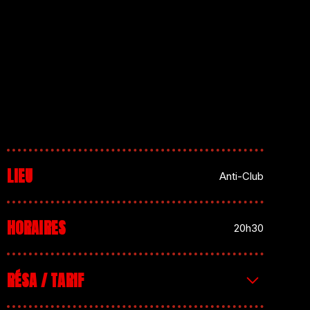
LIEU
Anti-Club
HORAIRES
20h30
RÉSA / TARIF