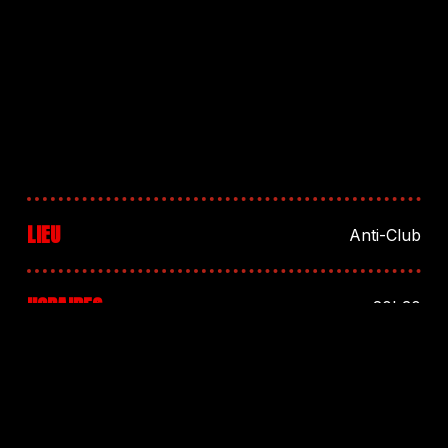
LIEU
Anti-Club
HORAIRES
20h30
RÉSA / TARIF
PAF: 6€