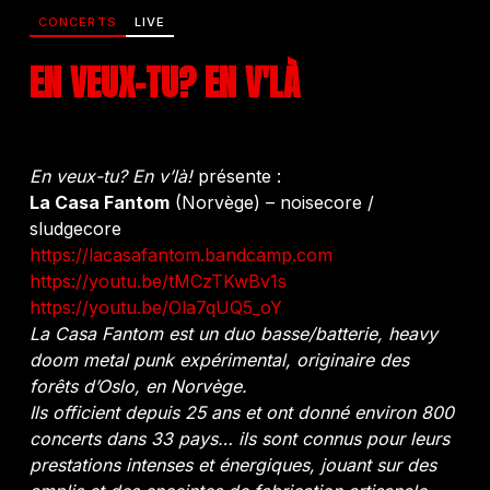
CONCERTS
LIVE
EN VEUX-TU? EN V'LÀ
En veux-tu? En v’là!
présente :
La Casa Fantom
(Norvège) – noisecore /
sludgecore
https://lacasafantom.bandcamp.com
https://youtu.be/tMCzTKwBv1s
https://youtu.be/Ola7qUQ5_oY
La Casa Fantom est un duo basse/batterie, heavy
doom metal punk expérimental, originaire des
forêts d’Oslo, en Norvège.
Ils officient depuis 25 ans et ont donné environ 800
concerts dans 33 pays… ils sont connus pour leurs
prestations intenses et énergiques, jouant sur des