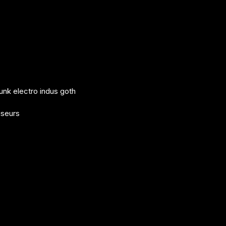
nk electro indus goth
iseurs