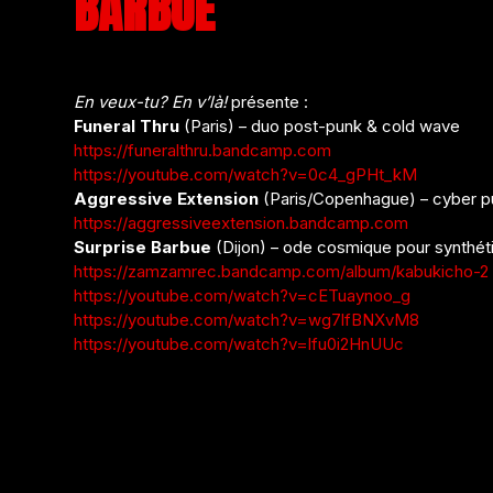
BARBUE
En veux-tu? En v’là!
présente :
Funeral Thru
(Paris) – duo post-punk & cold wave
https://funeralthru.bandcamp.com
https://youtube.com/watch?v=0c4_gPHt_kM
Aggressive Extension
(Paris/Copenhague) – cyber pu
https://aggressiveextension.bandcamp.com
Surprise Barbue
(Dijon) – ode cosmique pour synthét
https://zamzamrec.bandcamp.com/album/kabukicho-2
https://youtube.com/watch?v=cETuaynoo_g
https://youtube.com/watch?v=wg7lfBNXvM8
https://youtube.com/watch?v=lfu0i2HnUUc