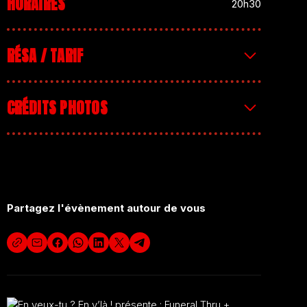
HORAIRES
20h30
RÉSA / TARIF
PAF : 5€
CRÉDITS PHOTOS
artwork :
Sébastien Loraine
Partagez l'évènement autour de vous