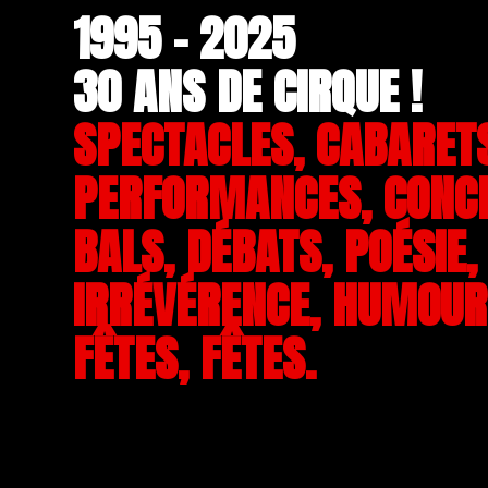
1995 - 2025
30 ANS DE CIRQUE !
SPECTACLES, CABARET
PERFORMANCES, CONC
BALS, DÉBATS, POÉSIE,
IRRÉVÉRENCE, HUMOUR,
FÊTES, FÊTES.