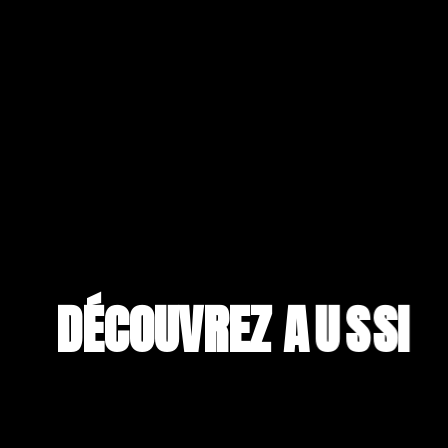
DÉCOUVREZ A
U
S
S
I