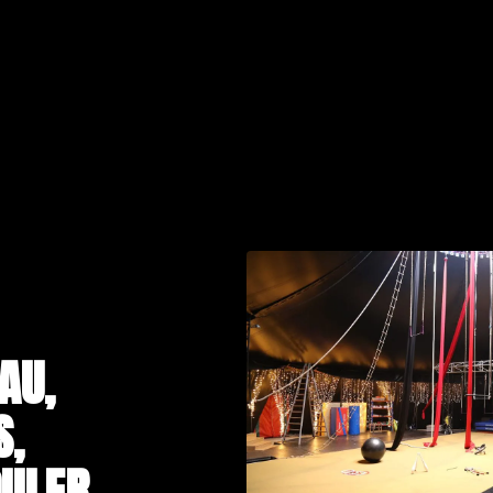
AU,
S,
ULER,