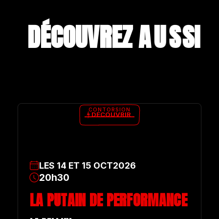
DÉCOUVREZ A
U
S
S
I
CONTORSION
DÉCOUVRIR
LES
14
ET
15
OCT
2026
20h30
LA PUTAIN DE PERFORMANCE