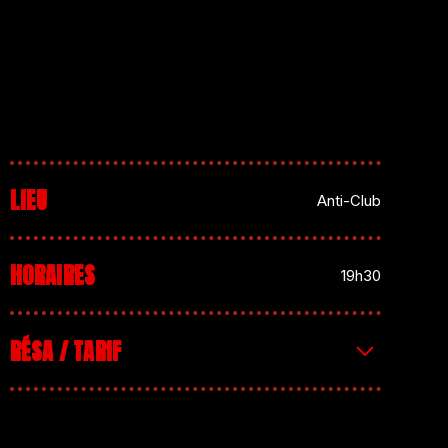
LIEU
Anti-Club
HORAIRES
19h30
RÉSA / TARIF
Entrée : 10€