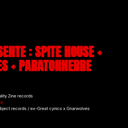
ENTE : SPITE HOUSE +
ES + PARATONNERRE
ity Zine records
se
bject records / ex-Great cynics x Gnarwolves