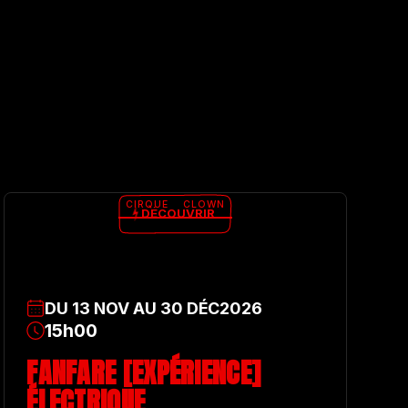
CIRQUE
CLOWN
DÉCOUVRIR
DU
13
NOV
AU
30
DÉC
2026
15h00
FANFARE [EXPÉRIENCE]
ÉLECTRIQUE