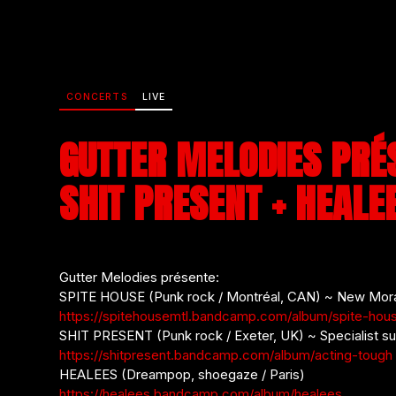
CONCERTS
LIVE
GUTTER MELODIES PRÉS
SHIT PRESENT + HEALE
Gutter Melodies présente:
SPITE HOUSE (Punk rock / Montréal, CAN) ~ New Moral
https://spitehousemtl.bandcamp.com/album/spite-hou
SHIT PRESENT (Punk rock / Exeter, UK) ~ Specialist su
https://shitpresent.bandcamp.com/album/acting-tough
HEALEES (Dreampop, shoegaze / Paris)
https://healees.bandcamp.com/album/healees