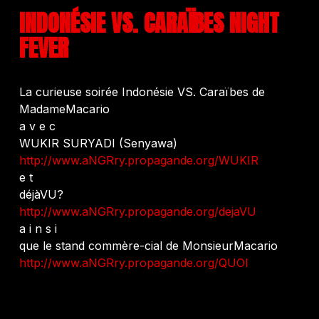
INDONÉSIE VS. CARAÏBES NIGHT
FEVER
La curieuse soirée Indonésie VS. Caraïbes de
MadameMacario
a v e c
WUKIR SURYADI (Senyawa)
http://www.aNGRry.propagande.org/WUKIR
e t
déjàVU?
http://www.aNGRry.propagande.org/dejaVU
a i n s i
que le stand commère-cial de MonsieurMacario
http://www.aNGRry.propagande.org/QUOI