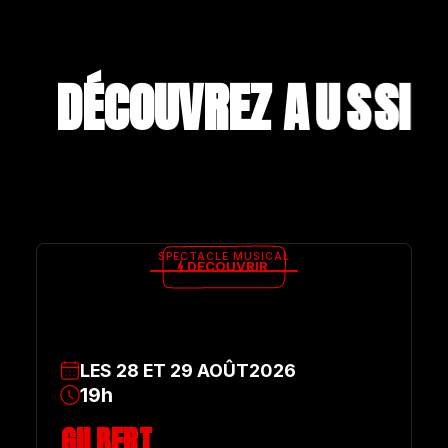
DÉCOUVREZ A
U
S
S
I
SPECTACLE MUSICAL
DÉCOUVRIR
LES
28
ET
29
AOÛT
2026
19h
GILBERT