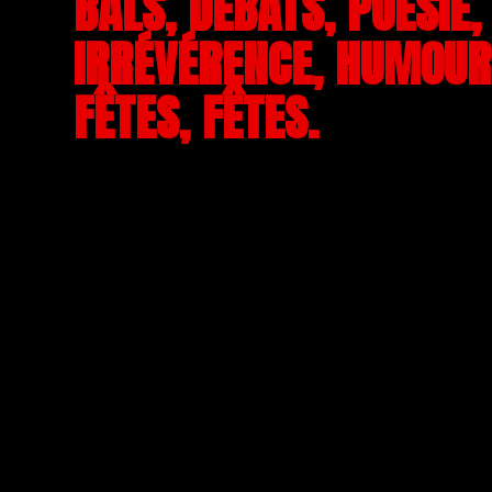
BALS, DÉBATS, POÉSIE,
IRRÉVÉRENCE, HUMOUR,
FÊTES, FÊTES.