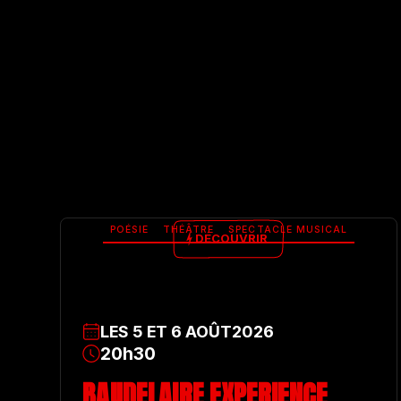
POÉSIE
THÉÂTRE
SPECTACLE MUSICAL
DÉCOUVRIR
LES
5
ET
6
AOÛT
2026
20h30
BAUDELAIRE EXPERIENCE