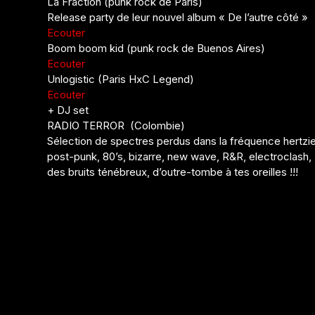
La Fraction (punk rock de Paris)
Release party de leur nouvel album « De l’autre côté »
Ecouter
Boom boom kid (punk rock de Buenos Aires)
Ecouter
Unlogistic (Paris HxC Legend)
Ecouter
+ DJ set
RADIO TERROR (Colombie)
Sélection de spectres perdus dans la fréquence hertzi
post-punk, 80’s, bizarre, new wave, R&R, electroclash
des bruits ténébreux, d’outre-tombe à tes oreilles !!!