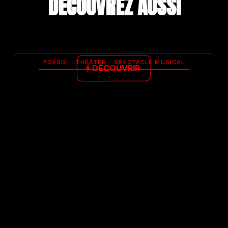
DÉCOUVREZ A
U
S
S
I
POÉSIE
THÉÂTRE
SPECTACLE MUSICAL
DÉCOUVRIR
LES
5
ET
6
AOÛT
2026
20h30
BAUDELAIRE EXPERIENCE
PAR MARC SEVESTRE
Théâtre, poésie, création sonore