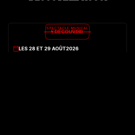
SPECTACLE MUSICAL
DÉCOUVRIR
LES
28
ET
29
AOÛT
2026
19h
GILBERT
THÉÂTRE MUSICAL
L'amour sans humour est impossible
CONTORSION
DÉCOUVRIR