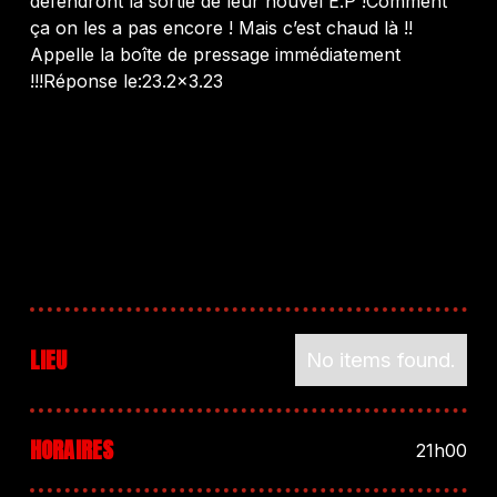
défendront la sortie de leur nouvel E.P !Comment
ça on les a pas encore ! Mais c’est chaud là !!
Appelle la boîte de pressage immédiatement
!!!Réponse le:23.2×3.23
LIEU
No items found.
HORAIRES
21h00