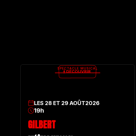
SPECTACLE MUSICAL
DÉCOUVRIR
LES
28
ET
29
AOÛT
2026
19h
GILBERT