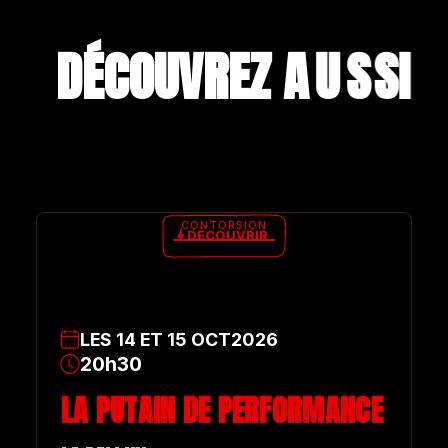
DÉCOUVREZ A
U
S
S
I
CONTORSION
DÉCOUVRIR
LES
14
ET
15
OCT
2026
20h30
LA PUTAIN DE PERFORMANCE