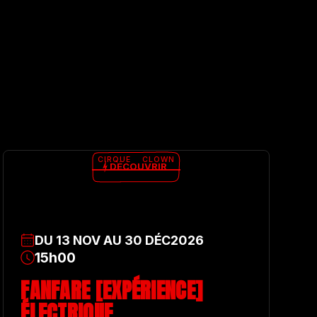
CIRQUE
CLOWN
DÉCOUVRIR
DU
13
NOV
AU
30
DÉC
2026
15h00
FANFARE [EXPÉRIENCE]
ÉLECTRIQUE