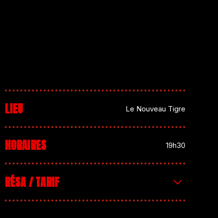
LIEU
Le Nouveau Tigre
HORAIRES
19h30
RÉSA / TARIF
Préventes : 9,5€ | Billetterie sur place : 12€