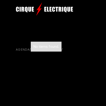
No items found.
/
/
AGENDA