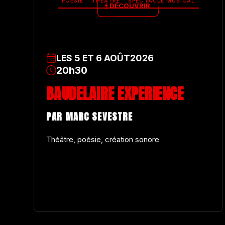
POÉSIE
THÉÂTRE
SPECTACLE MUSICAL
DÉCOUVRIR
LES
5
ET
6
AOÛT
2026
20h30
BAUDELAIRE EXPERIENCE
PAR MARC SEVESTRE
Théâtre, poésie, création sonore