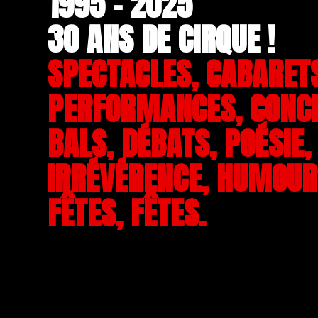
1995 - 2025
30 ANS DE CIRQUE !
SPECTACLES, CABARET
PERFORMANCES, CONC
BALS, DÉBATS, POÉSIE,
IRRÉVÉRENCE, HUMOUR,
FÊTES, FÊTES.