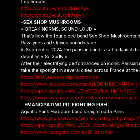
Les écouter
https://youtu.be/mm5D9DicAyw
https://youtu.be/uQXjdr7xpV4
-SEX SHOP MUSHROOMS
« BREAK NORMS, SOUND LOUD »
That’s how the four piece band Sex Shop Mushrooms d
Raw lyrics and striking soundscape.
In September 2024, the parisian band is set to launch his
debut hit « So Sadly ».
After their electrifying performances on iconic Parisian 
take the spotlight in several cities across France at the 
https://linktr.ee/sexshopmushrooms
https://www.youtube.com/channel/UC4c6lhOcUx5X4y
https://open.spotify.com/…/0rqXIZ2g1twsiHjOdxSD1G…
https://www.instagram.com/sexshopmushroomsband/
– EMANCIPATING PIT FIGHTING FISH
Aquatic Punk Hardcore band straight outta Paris
https://www.youtube.com/@emancipatingpitfighting…/
https://open.spotify.com/…/1QOHxVoYrpOe4gpcRmufr
https://www.instagram.com/ep2f_paname/