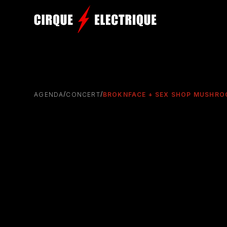
/
/
AGENDA
CONCERT
BROKNFACE + SEX SHOP MUSHROO