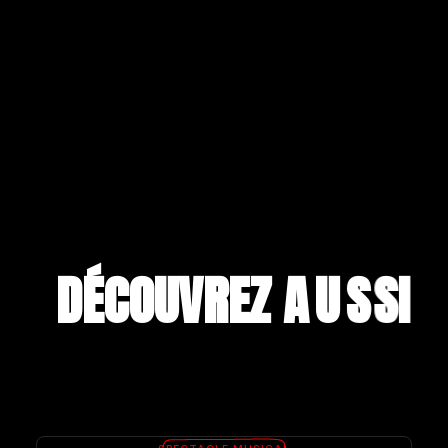
DÉCOUVREZ A
U
S
S
I