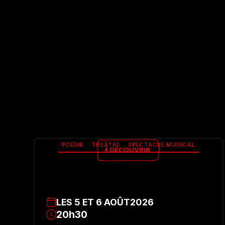
POÉSIE
THÉÂTRE
SPECTACLE MUSICAL
DÉCOUVRIR
LES
5
ET
6
AOÛT
2026
20h30