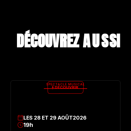
DÉCOUVREZ A
U
S
S
I
SPECTACLE MUSICAL
DÉCOUVRIR
LES
28
ET
29
AOÛT
2026
19h