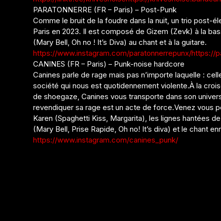
PARATONNERRE (FR – Paris) – Post-Punk
Comme le bruit de la foudre dans la nuit, un trio post-él
Paris en 2023. Il est composé de Gizem (Zevk) à la bas
(Mary Bell, Oh no ! It’s Diva) au chant et à la guitare.
https://www.instagram.com/paratonnerrepunx/
https:/
CANINES (FR – Paris) – Punk-noise hardcore
Canines parle de rage mais pas n’importe laquelle : cell
société qui nous est quotidennement violente.À la croi
de shoegaze, Canines vous transporte dans son univers 
revendiquer sa rage est un acte de force.Venez vous pe
Karen (Spaghetti Kiss, Margarita), les lignes hantées de
(Mary Bell, Prise Rapide, Oh no! It’s diva) et le chant 
https://www.instagram.com/canines_punk/