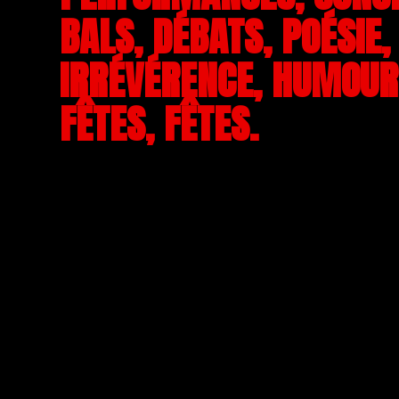
BALS, DÉBATS, POÉSIE,
IRRÉVÉRENCE, HUMOUR,
FÊTES, FÊTES.