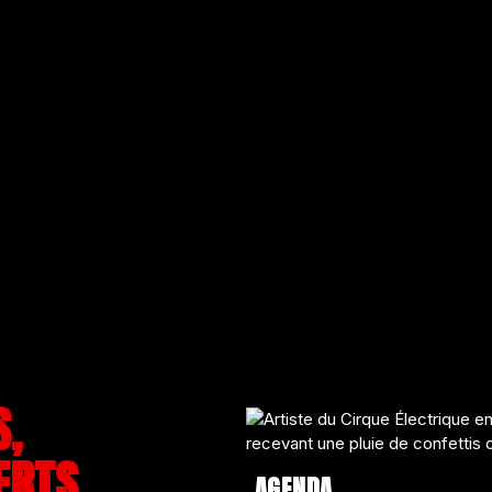
S,
ERTS,
AGENDA