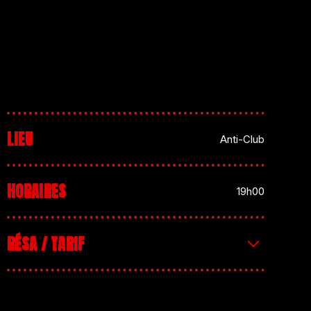
LIEU
Anti-Club
HORAIRES
19h00
RÉSA / TARIF
PAF : 7€