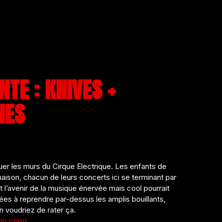
TE : KNIVES +
NES
suer les murs du Cirque Electrique. Les enfants de
 maison, chacun de leurs concerts ici se terminant par
et l’avenir de la musique énervée mais cool pourrait
lées à reprendre par-dessus les amplis bouillants,
n voudriez de rater ça.
amp.com/