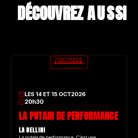
DÉCOUVREZ A
U
S
S
I
CONTORSION
DÉCOUVRIR
LES
14
ET
15
OCT
2026
20h30
LA PUTAIN DE PERFORMANCE
LA BELLINI
La putain de performance. C’est une