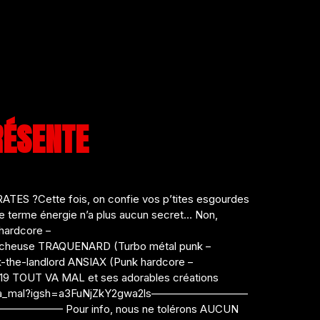
RÉSENTE
 ?Cette fois, on confie vos p’tites esgourdes
 le terme énergie n’a plus aucun secret… Non,
hardcore –
ucheuse TRAQUENARD (Turbo métal punk –
-the-landlord ANSIAX (Punk hardcore –
9 TOUT VA MAL et ses adorables créations
/tout_va_mal?igsh=a3FuNjZkY2gwa2ls—————————
——————— Pour info, nous ne tolérons AUCUN