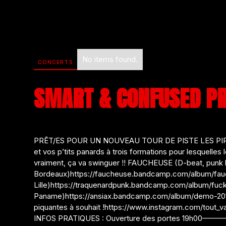
No items found.
CONCERTS
SMART & CONFUSED P
PRÊT/ES POUR UN NOUVEAU TOUR DE PISTE LES PIRATES
et vos p’tits panards à trois formations pour lesquelles
vraiment, ça va swinguer !! FAUCHEUSE (D-beat, punk 
Bordeaux)https://faucheuse.bandcamp.com/album/fa
Lille)https://traquenardpunk.bandcamp.com/album/fuck
Paname)https://ansiax.bandcamp.com/album/demo-201
piquantes à souhait !https://www.instagram.com
INFOS PRATIQUES : Ouverture des portes 19h00——