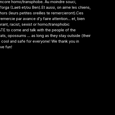
 encore homo/transphobe. Au moindre souci,
rga (Laeti et/ou Ben).Et aussi, on aime les chiens,
hors (leurs petites oreilles te remercieront).Ces
 remercie par avance d’y faire attention… et, bien
orant, racist, sexist or homo/transphobic
TE to come and talk with the people of the
rats, opossums … as long as they stay outside (their
ace cool and safe for everyone! We thank you in
ve fun!