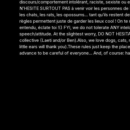
discours/comportement intolérant, raciste, sexiste ou
N’HESITE SURTOUT PAS à venir voir les personnes de l’o
les chats, les rats, les opossums… tant qu’ils restent de
règles permettent juste de garder les lieux cool ! On te
entendu, éclate toi !() FYI, we do not tolerate ANY intel
speech/attitude. At the slightest worry, DO NOT HESITA
collective (Laeti and/or Ben).Also, we love dogs, cats, 
little ears will thank you).These rules just keep the pl
advance to be careful of everyone… And, of course: ha