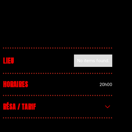
LIEU
No items found.
HORAIRES
20h00
RÉSA / TARIF
PRIX LIBRE (mais NECESSAIRE pour le défraiement
des groupes et la survie du collectif !)