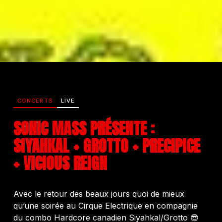
CONCERTS
LIVE
SONIC MASS PRÉSENTE :
SIYAHKAL + GROTTO + PRECIPICE
+ VICIOUS REIGN
Avec le retour des beaux jours quoi de mieux
qu’une soirée au Cirque Electrique en compagnie
du combo Hardcore canadien Siyahkal/Grotto 😎