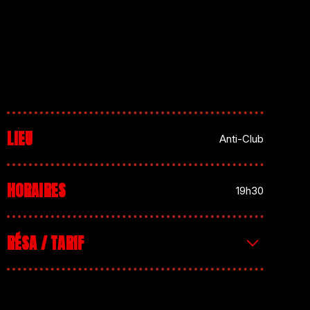
LIEU
Anti-Club
HORAIRES
19h30
RÉSA / TARIF
Tickets: 10€