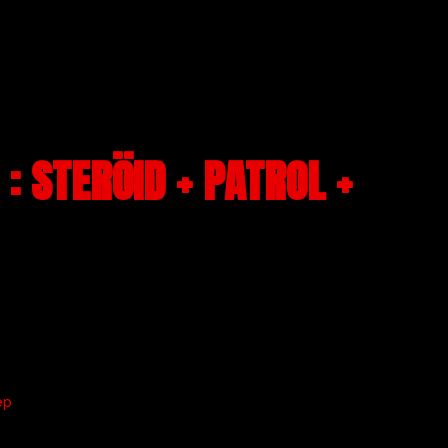
: STERÖID + PATROL +
ep