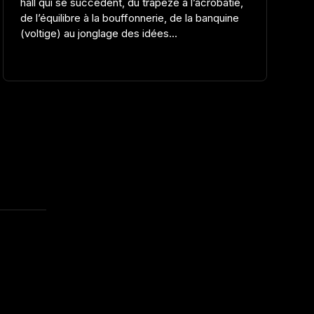
hall qui se succèdent, du trapèze à l’acrobatie,
de l’équilibre à la bouffonnerie, de la banquine
(voltige) au jonglage des idées...