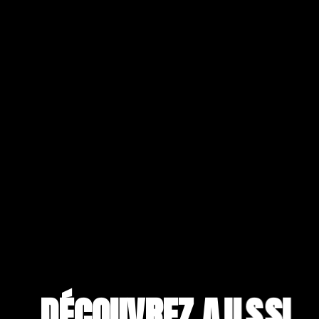
DÉCOUVREZ A
U
S
S
I