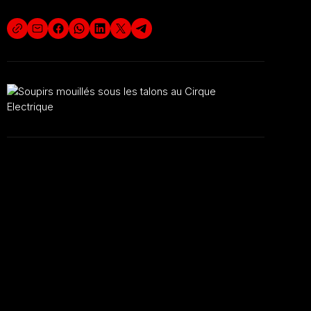
créateur lumière
Nicolas Poix
Régisseur plateau
Ionah Mélin.
Remerciements à
Olive, Louis Kinet,
Gérard Friant, Martine Friant et Richard Bellezza.