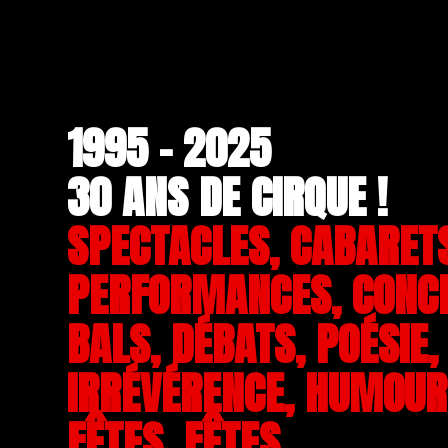
1995 - 2025
30 ANS DE CIRQUE !
SPECTACLES, CABARET
PERFORMANCES, CONC
BALS, DÉBATS, POÉSIE,
IRRÉVÉRENCE, HUMOUR,
FÊTES, FÊTES.