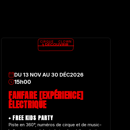
CIRQUE
CLOWN
DÉCOUVRIR
DU
13
NOV
AU
30
DÉC
2026
15h00
FANFARE [EXPÉRIENCE]
ÉLECTRIQUE
+ FREE KIDS PARTY
Piste en 360°, numéros de cirque et de music-