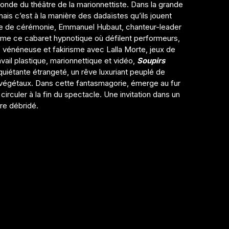
monde du théâtre de la marionnettiste. Dans la grande
is c’est à la manière des dadaïstes qu’ils jouent
tre de cérémonie, Emmanuel Hubaut, chanteur-leader
nime ce cabaret hypnotique où défilent performeurs,
 vénéneuse et fakirisme avec Lalla Morte, jeux de
vail plastique, marionnettique et vidéo,
Soupirs
uiétante étrangeté, un rêve luxuriant peuplé de
végétaux. Dans cette fantasmagorie, émerge au fur
 circuler à la fin du spectacle. Une invitation dans un
ire débridé.