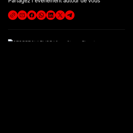
Partagez l'évènement autour de vous
DÉCOUVREZ A
U
S
S
I
SPECTACLE MUSICAL
DÉCOUVRIR