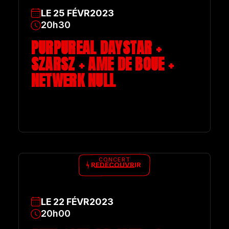
LE
25
FÉVR
2023
20h30
PURPUREAL DAYSTAR +
SZARSZ + AME DE BOUE +
NETWERK NULL
CONCERT
REDÉCOUVRIR
LE
22
FÉVR
2023
20h00