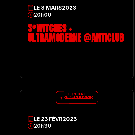
LE
3
MARS
2023
20h00
S*WITCHES +
ULTRAMODERNE @ANTICLUB
CONCERT
REDÉCOUVRIR
LE
23
FÉVR
2023
20h30