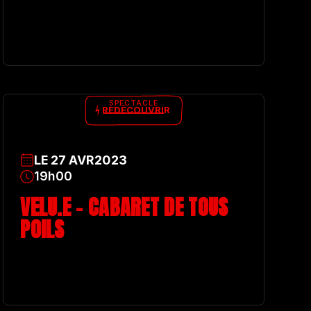
SPECTACLE
REDÉCOUVRIR
LE
27
AVR
2023
19h00
VELU.E – CABARET DE TOUS
POILS